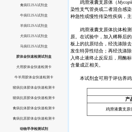
鸡滑液囊支原体（
Mycopl
禽病ELISA试剂盒
染性支气管炎或二者混合感染
牛病ELISA试剂盒
种急性或慢性传染性疾病，主
羊病ELISA试剂盒
鸡滑液囊支原体抗体检测
犬病ELISA试剂盒
原。在试验中，加入稀释后的
板上的抗原结合，经洗涤除去
马病ELISA试剂盒
发生特异性结合；再经洗涤除
胶体金快速检测试剂盒
入终止液终止反应后，用酶标
含量成正相关。
犬用胶体金快速检测卡
牛羊用胶体金快速检测卡
本试剂盒可用于评估养鸡
猪病抗体胶体金快速检测卡
猪病抗原胶体金快速检测卡
产
禽病抗体胶体金快速检测卡
鸡滑液囊支原
禽病抗原胶体金快速检测卡
动物早孕检测试剂