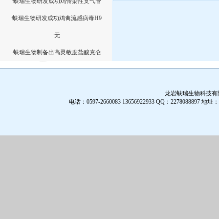
·蚨瑞生物研发成功鸡传染性支气管
·蚨瑞生物研发成功鸡禽流感病毒H9
·无
·蚨瑞生物制备出高灵敏度盐酸克仑
龙岩蚨瑞生物科技有限公
电话：0597-2660083 13656922933 QQ：2278